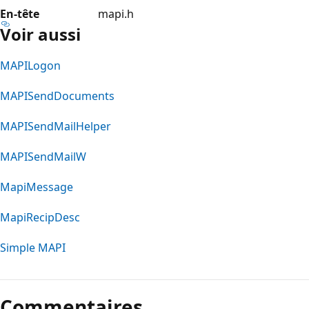
En-tête
mapi.h
Voir aussi
MAPILogon
MAPISendDocuments
MAPISendMailHelper
MAPISendMailW
MapiMessage
MapiRecipDesc
Simple MAPI
Mode
lecture
Commentaires
désactivé