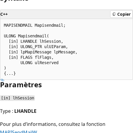
C++
Copier
MAPISENDMAIL Mapisendmail;

ULONG Mapisendmail(

  [in] LHANDLE lhSession,

  [in] ULONG_PTR ulUIParam,

  [in] lpMapiMessage lpMessage,

  [in] FLAGS flFlags,

       ULONG ulReserved

)

Paramètres
[in] lhSession
Type :
LHANDLE
Pour plus d’informations, consultez la fonction
MAPISendMailW
.