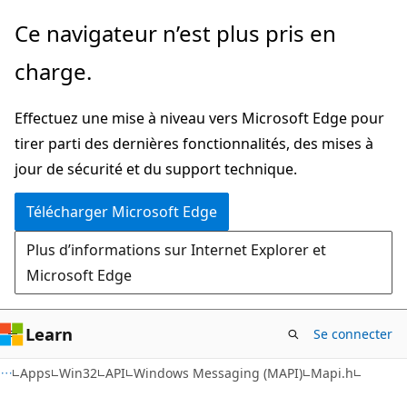
Passer
Ce navigateur n’est plus pris en
directement
charge.
au
contenu
Effectuez une mise à niveau vers Microsoft Edge pour
principal
tirer parti des dernières fonctionnalités, des mises à
jour de sécurité et du support technique.
Télécharger Microsoft Edge
Plus d’informations sur Internet Explorer et
Microsoft Edge
Learn
Se connecter
Apps
Win32
API
Windows Messaging (MAPI)
Mapi.h