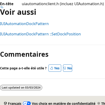
En-tête
uiautomationclient.h (incluez UIAutomation.h)
Voir aussi
IUIAutomationDockPattern
IUIAutomationDockPattern ::SetDockPosition
Mode
lecture
Commentaires
désactivé
Cette page a-t-elle été utile ?
Yes
No
Last updated on
03/03/2024
Français
Vos choix en matière de confidentialité
T