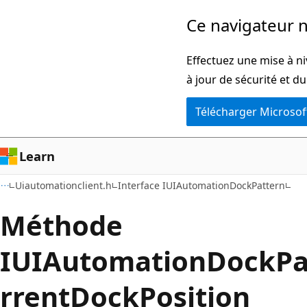
Passer
Ce navigateur n
directement
au
Effectuez une mise à ni
contenu
à jour de sécurité et d
principal
Télécharger Microsof
Learn
Uiautomationclient.h
Interface IUIAutomationDockPattern
Méthode
IUIAutomationDockPat
rrentDockPosition