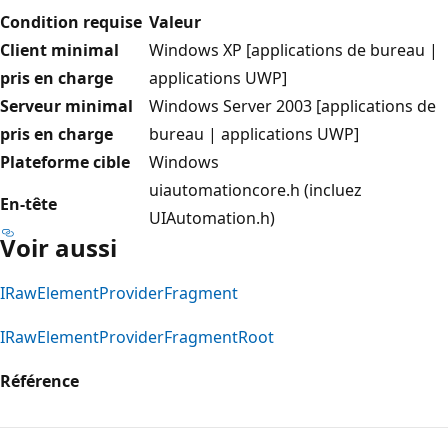
Condition requise
Valeur
Client minimal
Windows XP [applications de bureau |
pris en charge
applications UWP]
Serveur minimal
Windows Server 2003 [applications de
pris en charge
bureau | applications UWP]
Plateforme cible
Windows
uiautomationcore.h (incluez
En-tête
UIAutomation.h)
Voir aussi
IRawElementProviderFragment
IRawElementProviderFragmentRoot
Référence
Mode
lecture