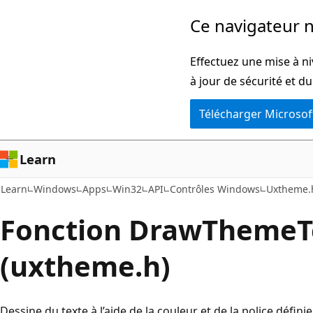
Passer
Ce navigateur n
directement
au
Effectuez une mise à ni
contenu
à jour de sécurité et d
principal
Télécharger Microsof
Learn
Learn
Windows
Apps
Win32
API
Contrôles Windows
Uxtheme.
Fonction DrawThemeT
(uxtheme.h)
Dessine du texte à l’aide de la couleur et de la police définie