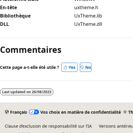
En-tête
uxtheme.h
Bibliothèque
UxTheme.lib
DLL
UxTheme.dll
Commentaires
Cette page a-t-elle été utile ?
Yes
No
Last updated on
26/08/2023
Français
Vos choix en matière de confidentialité
T
Clause d’exclusion de responsabilité sur l’IA
Versions antérie