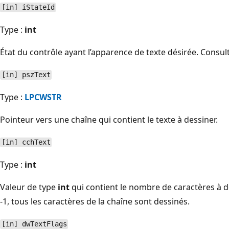
[in] iStateId
Type :
int
État du contrôle ayant l’apparence de texte désirée. Consu
[in] pszText
Type :
LPCWSTR
Pointeur vers une chaîne qui contient le texte à dessiner.
[in] cchText
Type :
int
Valeur de type
int
qui contient le nombre de caractères à de
-1, tous les caractères de la chaîne sont dessinés.
[in] dwTextFlags