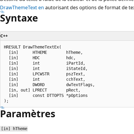
DrawThemeText en
autorisant des options de format de te
Syntaxe
C++
HRESULT DrawThemeTextEx(

  [in]      HTHEME        hTheme,

  [in]      HDC           hdc,

  [in]      int           iPartId,

  [in]      int           iStateId,

  [in]      LPCWSTR       pszText,

  [in]      int           cchText,

  [in]      DWORD         dwTextFlags,

  [in, out] LPRECT        pRect,

  [in]      const DTTOPTS *pOptions

Paramètres
[in] hTheme