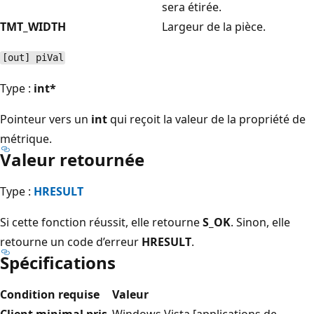
sera étirée.
TMT_WIDTH
Largeur de la pièce.
[out] piVal
Type :
int*
Pointeur vers un
int
qui reçoit la valeur de la propriété de
métrique.
Valeur retournée
Type :
HRESULT
Si cette fonction réussit, elle retourne
S_OK
. Sinon, elle
retourne un code d’erreur
HRESULT
.
Spécifications
Condition requise
Valeur
Client minimal pris
Windows Vista [applications de