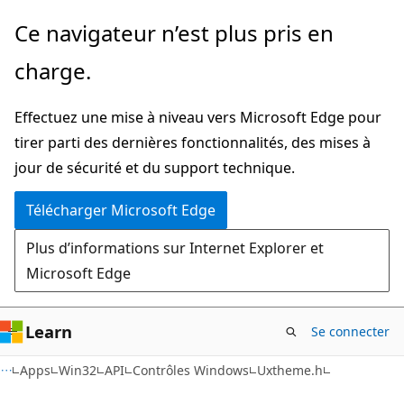
Passer
Ce navigateur n’est plus pris en
directement
charge.
au
contenu
Effectuez une mise à niveau vers Microsoft Edge pour
principal
tirer parti des dernières fonctionnalités, des mises à
jour de sécurité et du support technique.
Télécharger Microsoft Edge
Plus d’informations sur Internet Explorer et
Microsoft Edge
Learn
Se connecter
Apps
Win32
API
Contrôles Windows
Uxtheme.h