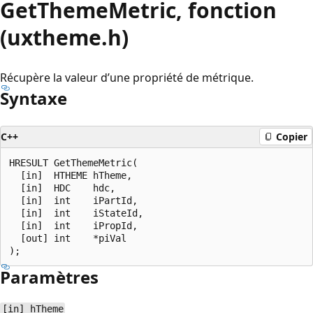
GetThemeMetric, fonction
(uxtheme.h)
Récupère la valeur d’une propriété de métrique.
Syntaxe
C++
Copier
HRESULT GetThemeMetric(

  [in]  HTHEME hTheme,

  [in]  HDC    hdc,

  [in]  int    iPartId,

  [in]  int    iStateId,

  [in]  int    iPropId,

  [out] int    *piVal

Paramètres
[in] hTheme