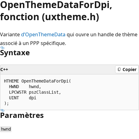
OpenThemeDataForDpi,
fonction (uxtheme.h)
Variante
d’OpenThemeData
qui ouvre un handle de thème
associé à un PPP spécifique.
Syntaxe
C++
Copier
HTHEME OpenThemeDataForDpi(

  HWND    hwnd,

  LPCWSTR pszClassList,

  UINT    dpi

Paramètres
hwnd