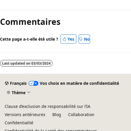
Mode
lecture
Commentaires
désactivé
Cette page a-t-elle été utile ?
Yes
No
Last updated on
03/03/2024
Français
Vos choix en matière de confidentialité
Thème
Clause d’exclusion de responsabilité sur l’IA
Versions antérieures
Blog
Collaboration
Confidentialité
Confidentialité de la santé des consommateurs