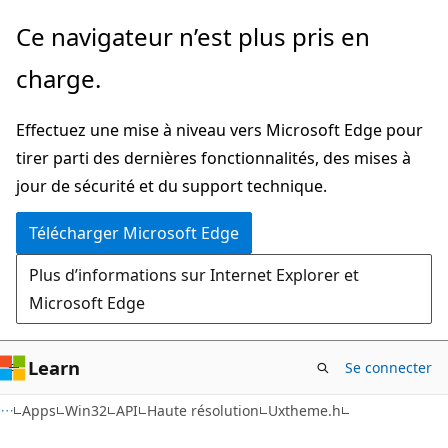
Passer
Ce navigateur n’est plus pris en
directement
charge.
au
contenu
Effectuez une mise à niveau vers Microsoft Edge pour
principal
tirer parti des dernières fonctionnalités, des mises à
jour de sécurité et du support technique.
Télécharger Microsoft Edge
Plus d’informations sur Internet Explorer et
Microsoft Edge
Learn
Se connecter
Apps
Win32
API
Haute résolution
Uxtheme.h