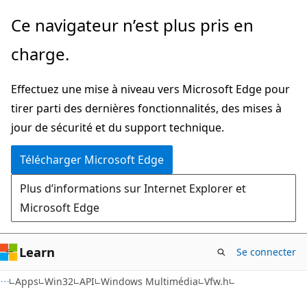
Passer
Ce navigateur n’est plus pris en
directement
charge.
au
contenu
Effectuez une mise à niveau vers Microsoft Edge pour
principal
tirer parti des dernières fonctionnalités, des mises à
jour de sécurité et du support technique.
Télécharger Microsoft Edge
Plus d’informations sur Internet Explorer et
Microsoft Edge
Learn
Se connecter
Apps
Win32
API
Windows Multimédia
Vfw.h