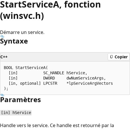
StartServiceA, fonction
(winsvc.h)
Démarre un service.
Syntaxe
C++
Copier
BOOL StartServiceA(

  [in]           SC_HANDLE hService,

  [in]           DWORD     dwNumServiceArgs,

  [in, optional] LPCSTR    *lpServiceArgVectors

Paramètres
[in] hService
Handle vers le service. Ce handle est retourné par la