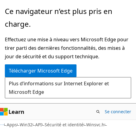
Passer
Ce navigateur n’est plus pris en
directement
charge.
au
contenu
Effectuez une mise à niveau vers Microsoft Edge pour
principal
tirer parti des dernières fonctionnalités, des mises à
jour de sécurité et du support technique.
Télécharger Microsoft Edge
Plus d’informations sur Internet Explorer et
Microsoft Edge
Learn
Se connecter
Apps
Win32
API
Sécurité et identité
Winsvc.h