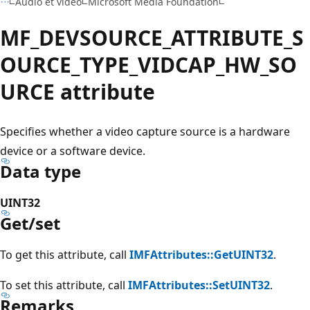
Audio et vidéo
Microsoft Media Foundation
MF_DEVSOURCE_ATTRIBUTE_S
OURCE_TYPE_VIDCAP_HW_SO
URCE attribute
Specifies whether a video capture source is a hardware
device or a software device.
Data type
UINT32
Get/set
To get this attribute, call
IMFAttributes::GetUINT32
.
To set this attribute, call
IMFAttributes::SetUINT32
.
Remarks