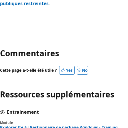
publiques restreintes
.
Mode
lecture
Commentaires
désactivé
Cette page a-t-elle été utile ?
Yes
No
Ressources supplémentaires
Entrainement
Module
Explorer l’outil Gestionnaire de package Windows - Training