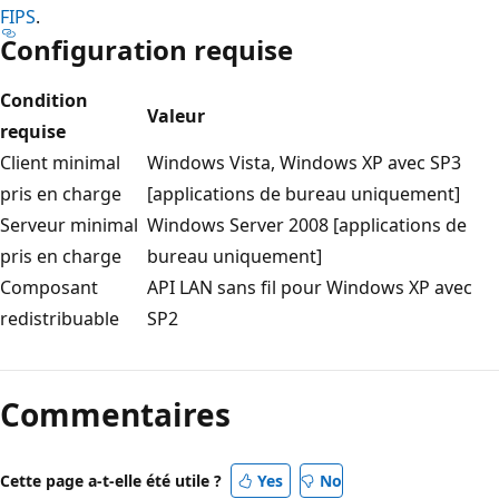
FIPS
.
Configuration requise
Condition
Valeur
requise
Client minimal
Windows Vista, Windows XP avec SP3
pris en charge
[applications de bureau uniquement]
Serveur minimal
Windows Server 2008 [applications de
pris en charge
bureau uniquement]
Composant
API LAN sans fil pour Windows XP avec
redistribuable
SP2
Mode
lecture
Commentaires
désactivé
Cette page a-t-elle été utile ?
Yes
No