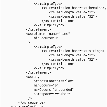
                <xs:simpleType>

                    <xs:restriction base="xs:hexBinary"
                        <xs:minLength value="1">

                        <xs:maxLength value="32">

                    </xs:restriction>

                </xs:simpleType>

            </xs:element>

            <xs:element name="name"

                minOccurs="0"

             >

                <xs:simpleType>

                    <xs:restriction base="xs:string">

                        <xs:minLength value="1">

                        <xs:maxLength value="32">

                    </xs:restriction>

                </xs:simpleType>

            </xs:element>

            <xs:any

                processContents="lax"

                minOccurs="0"

                maxOccurs="unbounded"

                namespace="##other"

             />

        </xs:sequence>

    </xs:complexType>
