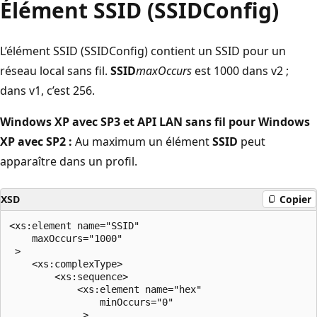
Élément SSID (SSIDConfig)
L’élément SSID (SSIDConfig) contient un SSID pour un
réseau local sans fil.
SSID
maxOccurs
est 1000 dans v2 ;
dans v1, c’est 256.
Windows XP avec SP3 et API LAN sans fil pour Windows
XP avec SP2 :
Au maximum un élément
SSID
peut
apparaître dans un profil.
XSD
Copier
<xs:element name="SSID"

    maxOccurs="1000"

 >

    <xs:complexType>

        <xs:sequence>

            <xs:element name="hex"

                minOccurs="0"

             >
