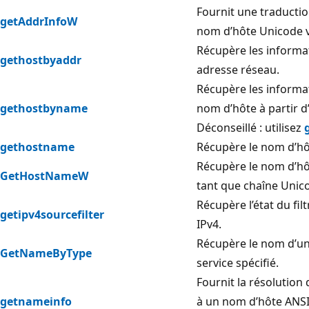
Fournit une traducti
getAddrInfoW
nom d’hôte Unicode v
Récupère les informa
gethostbyaddr
adresse réseau.
Récupère les informa
gethostbyname
nom d’hôte à partir 
Déconseillé : utilisez
gethostname
Récupère le nom d’hôt
Récupère le nom d’hôt
GetHostNameW
tant que chaîne Unic
Récupère l’état du fil
getipv4sourcefilter
IPv4.
Récupère le nom d’un
GetNameByType
service spécifié.
Fournit la résolution
getnameinfo
à un nom d’hôte ANSI