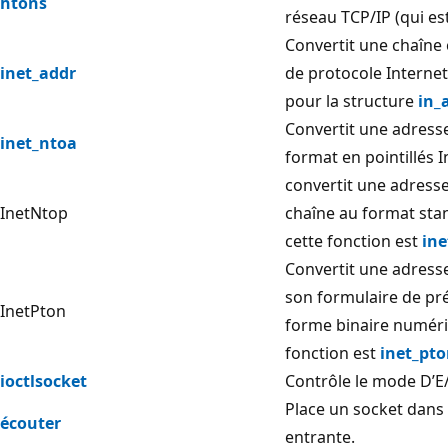
htons
réseau TCP/IP (qui es
Convertit une chaîne 
inet_addr
de protocole Internet
pour la structure
in_
Convertit une adresse
inet_ntoa
format en pointillés 
convertit une adresse
InetNtop
chaîne au format stan
cette fonction est
ine
Convertit une adresse
son formulaire de pr
InetPton
forme binaire numéri
fonction est
inet_pt
ioctlsocket
Contrôle le mode D’E/
Place un socket dans 
écouter
entrante.