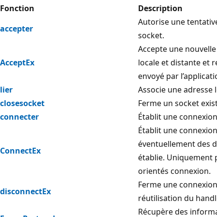
Fonction
Description
Autorise une tentati
accepter
socket.
Accepte une nouvelle
AcceptEx
locale et distante et 
envoyé par l’applicati
lier
Associe une adresse l
closesocket
Ferme un socket exist
connecter
Établit une connexion
Établit une connexion
éventuellement des d
ConnectEx
établie. Uniquement p
orientés connexion.
Ferme une connexion 
disconnectEx
réutilisation du hand
Récupère des informa