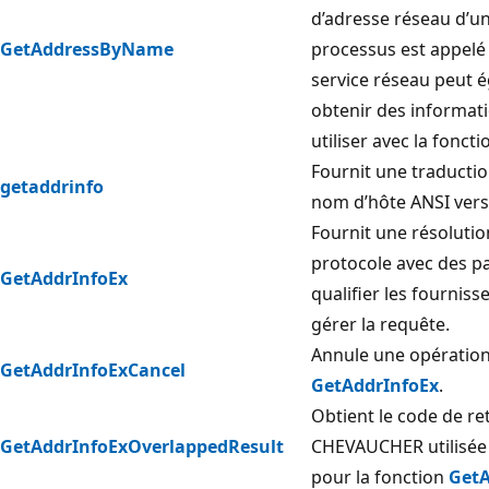
d’adresse réseau d’un
GetAddressByName
processus est appelé
service réseau peut é
obtenir des informati
utiliser avec la fonct
Fournit une traducti
getaddrinfo
nom d’hôte ANSI vers
Fournit une résoluti
protocole avec des 
GetAddrInfoEx
qualifier les fournis
gérer la requête.
Annule une opération
GetAddrInfoExCancel
GetAddrInfoEx
.
Obtient le code de re
GetAddrInfoExOverlappedResult
CHEVAUCHER utilisée
pour la fonction
GetA