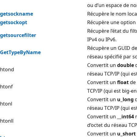
ou d’un espace de no
getsockname
Récupère le nom local
getsockopt
Récupère une option 
Récupère l’état du fil
getsourcefilter
IPv4 ou IPv6.
Récupère un GUID de 
GetTypeByName
réseau spécifié par 
Convertit un
double
d
htond
réseau TCP/IP (qui es
Convertit un
float
de 
htonf
TCP/IP (qui est big-en
Convertit un
u_long
d
htonl
réseau TCP/IP (qui es
Convertit un
__int64
n
htonll
d’octet du réseau TCP/
Convertit un
u_short