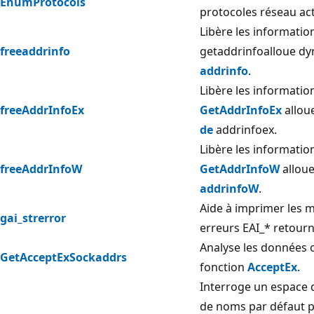
EnumProtocols
protocoles réseau acti
Libère les informatio
freeaddrinfo
getaddrinfo
alloue d
addrinfo
.
Libère les informatio
freeAddrInfoEx
GetAddrInfoEx
allou
de
addrinfoex.
Libère les informatio
freeAddrInfoW
GetAddrInfoW
allou
addrinfoW
.
Aide à imprimer les 
gai_strerror
erreurs EAI_* retourn
Analyse les données o
GetAcceptExSockaddrs
fonction
AcceptEx
.
Interroge un espace
de noms par défaut p