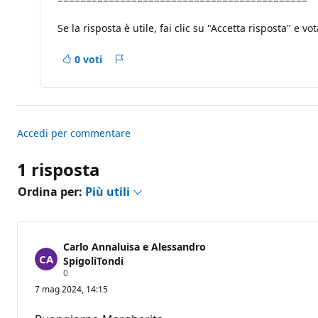
Se la risposta è utile, fai clic su "Accetta risposta" e vot
0 voti
Report
Accedi per commentare
1 risposta
Ordina per:
Più utili
Carlo Annaluisa e Alessandro
SpigoliTondi
P
0
u
7 mag 2024, 14:15
n
t
i