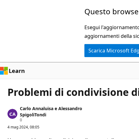
Ignora
Questo browser
e
passa
Esegui l'aggiornamento 
al
aggiornamenti della si
contenuto
Scarica Microsoft Ed
principale
Learn
Problemi di condivisione d
Carlo Annaluisa e Alessandro
SpigoliTondi
P
0
u
4 mag 2024, 08:05
n
t
i