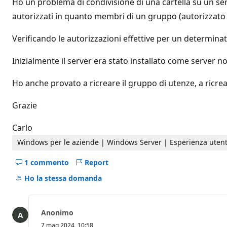
Ho un problema di condivisione di una cartella su un ser
d
i
autorizzati in quanto membri di un gruppo (autorizzato 
r
e
p
Verificando le autorizzazioni effettive per un determin
u
t
Inizialmente il server era stato installato come server n
a
z
i
Ho anche provato a ricreare il gruppo di utenze, a ricrear
o
n
e
Grazie
Carlo
Windows per le aziende | Windows Server | Esperienza utent
1 commento
Report
Nascondi
i
Ho la stessa domanda
commenti
per
questo
Anonimo
domanda
7 mag 2024, 10:58