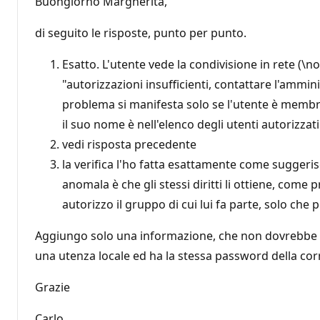
Buongiorno Margherita,
d
i
r
di seguito le risposte, punto per punto.
e
p
u
Esatto. L'utente vede la condivisione in rete 
t
"autorizzazioni insufficienti, contattare l'amm
a
z
problema si manifesta solo se l'utente è membro 
i
o
il suo nome è nell'elenco degli utenti autorizzati 
n
e
vedi risposta precedente
la verifica l'ho fatta esattamente come suggerisci
anomala è che gli stessi diritti li ottiene, come 
autorizzo il gruppo di cui lui fa parte, solo che 
Aggiungo solo una informazione, che non dovrebbe a
una utenza locale ed ha la stessa password della c
Grazie
Carlo