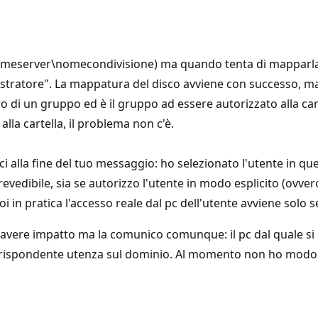
(\nomeserver\nomecondivisione) ma quando tenta di mapparla
inistratore". La mappatura del disco avviene con successo, 
di un gruppo ed è il gruppo ad essere autorizzato alla cart
alla cartella, il problema non c'è.
 alla fine del tuo messaggio: ho selezionato l'utente in quest
prevedibile, sia se autorizzo l'utente in modo esplicito (ovvero
poi in pratica l'accesso reale dal pc dell'utente avviene solo 
vere impatto ma la comunico comunque: il pc dal quale si
orrispondente utenza sul dominio. Al momento non ho modo