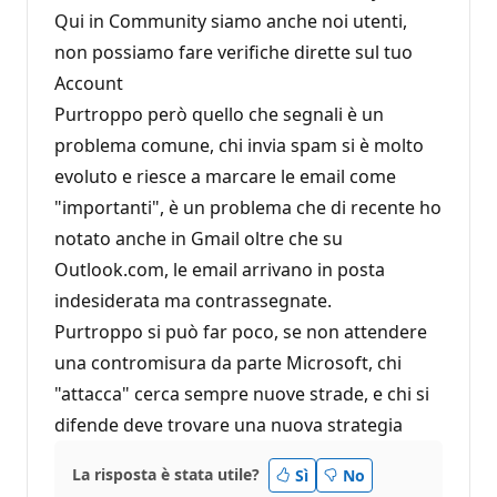
i
Qui in Community siamo anche noi utenti,
o
n
non possiamo fare verifiche dirette sul tuo
e
Account
Purtroppo però quello che segnali è un
problema comune, chi invia spam si è molto
evoluto e riesce a marcare le email come
"importanti", è un problema che di recente ho
notato anche in Gmail oltre che su
Outlook.com, le email arrivano in posta
indesiderata ma contrassegnate.
Purtroppo si può far poco, se non attendere
una contromisura da parte Microsoft, chi
"attacca" cerca sempre nuove strade, e chi si
difende deve trovare una nuova strategia
La risposta è stata utile?
Sì
No