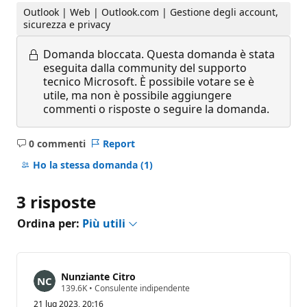
Outlook | Web | Outlook.com | Gestione degli account,
sicurezza e privacy
Domanda bloccata.
Questa domanda è stata
eseguita dalla community del supporto
tecnico Microsoft. È possibile votare se è
utile, ma non è possibile aggiungere
commenti o risposte o seguire la domanda.
0 commenti
Report
Nessun
commento
Ho la stessa domanda
(1)
3 risposte
Ordina per:
Più utili
Nunziante Citro
P
139.6K
•
Consulente indipendente
u
21 lug 2023, 20:16