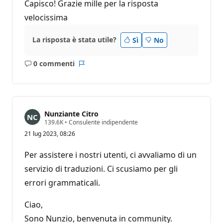
Capisco! Grazie mille per la risposta
velocissima
La risposta è stata utile?
Sì
No
0 commenti
Nessun
Report
commento
Nunziante Citro
P
139.6K
•
Consulente indipendente
u
21 lug 2023, 08:26
n
t
i
Per assistere i nostri utenti, ci avvaliamo di un
d
i
servizio di traduzioni. Ci scusiamo per gli
r
errori grammaticali.
e
p
u
Ciao,
t
a
Sono Nunzio, benvenuta in community.
z