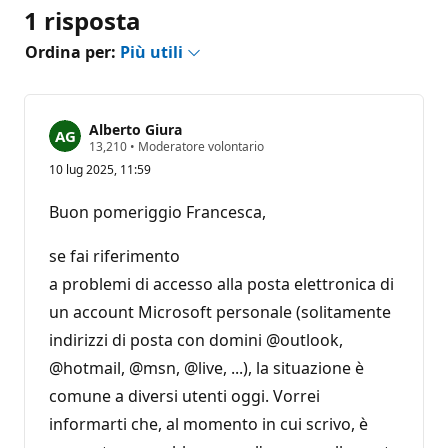
1 risposta
Ordina per:
Più utili
Alberto Giura
P
13,210
•
Moderatore volontario
u
10 lug 2025, 11:59
n
t
i
Buon pomeriggio Francesca,
d
i
r
se fai riferimento
e
p
a problemi di accesso alla posta elettronica di
u
un account Microsoft personale (solitamente
t
a
indirizzi di posta con domini @outlook,
z
i
@hotmail, @msn, @live, ...), la situazione è
o
n
comune a diversi utenti oggi. Vorrei
e
informarti che, al momento in cui scrivo, è