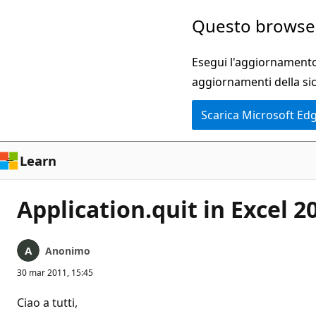
Ignora
Questo browser
e
passa
Esegui l'aggiornamento 
al
aggiornamenti della si
contenuto
Scarica Microsoft Ed
principale
Learn
Application.quit in Excel 2
Anonimo
30 mar 2011, 15:45
Ciao a tutti,