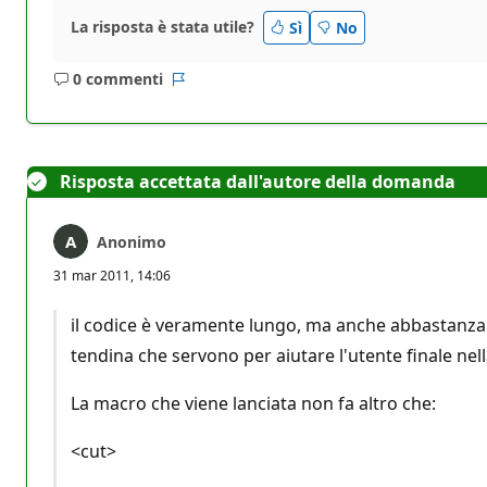
La risposta è stata utile?
Sì
No
0 commenti
Nessun
Report
commento
Risposta accettata dall'autore della domanda
Anonimo
31 mar 2011, 14:06
il codice è veramente lungo, ma anche abbastanza b
tendina che servono per aiutare l'utente finale nel
La macro che viene lanciata non fa altro che:
<cut>