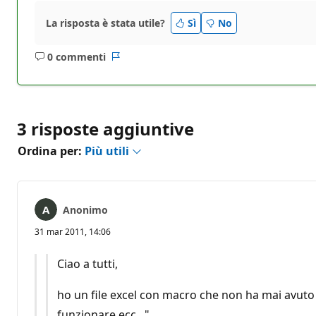
La risposta è stata utile?
Sì
No
0 commenti
Nessun
Report
commento
3 risposte aggiuntive
Ordina per:
Più utili
Anonimo
31 mar 2011, 14:06
Ciao a tutti,
ho un file excel con macro che non ha mai avuto
funzionare ecc..."