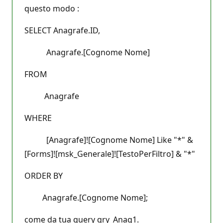
questo modo :
SELECT Anagrafe.ID,
Anagrafe.[Cognome Nome]
FROM
Anagrafe
WHERE
[Anagrafe]![Cognome Nome] Like "*" &
[Forms]![msk_Generale]![TestoPerFiltro] & "*"
ORDER BY
Anagrafe.[Cognome Nome];
come da tua query qry_Anag1.