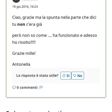
19 giu 2016, 16:23
Ciao, grazie ma la spunta nella parte che dici
tu
non
c'era già
però non so come .... ha funzionato e adesso
ho risolto!!!!!
Grazie mille!
Antonella
La risposta è stata utile?
Sì
No
0 commenti
Nessun
Report
commento