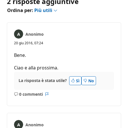
2 risposte aggiuntive
Ordina per:
Più utili
Anonimo
20 giu 2016, 07:24
Bene.
Ciao e alla prossima.
La risposta è stata utile?
Sì
No
0 commenti
Nessun
Report
commento
Anonimo