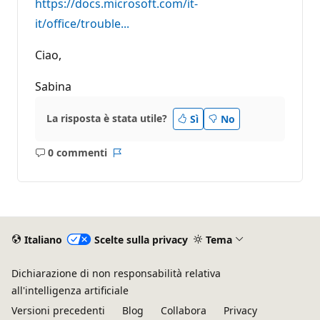
https://docs.microsoft.com/it-
it/office/trouble...
Ciao,
Sabina
La risposta è stata utile?
Sì
No
0 commenti
Nessun
Report
commento
Italiano
Scelte sulla privacy
Tema
Dichiarazione di non responsabilità relativa
all'intelligenza artificiale
Versioni precedenti
Blog
Collabora
Privacy