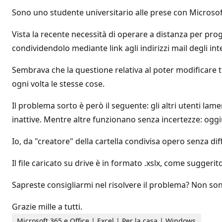
Sono uno studente universitario alle prese con Microsoft
Vista la recente necessità di operare a distanza per pr
condividendolo mediante link agli indirizzi mail degli int
Sembrava che la questione relativa al poter modificare tut
ogni volta le stesse cose.
Il problema sorto è però il seguente: gli altri utenti la
inattive. Mentre altre funzionano senza incertezze: oggiu
Io, da "creatore" della cartella condivisa opero senza diff
Il file caricato su drive è in formato .xslx, come suggerit
Sapreste consigliarmi nel risolvere il problema? Non son
Grazie mille a tutti.
Microsoft 365 e Office | Excel | Per la casa | Windows