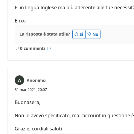
E' in lingua Inglese ma più aderente alle tue necessit
Enxo
La risposta è stata utile?
Sì
No
0 commenti
Nessun
Report
commento
Anonimo
31 mar 2021, 20:07
Buonasera,
Non lo avevo specificato, ma l'account in questione è
Grazie, cordiali saluti