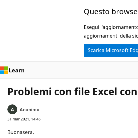
Ignora
Questo browser
e
passa
Esegui l'aggiornamento 
al
aggiornamenti della si
contenuto
Scarica Microsoft Ed
principale
Learn
Problemi con file Excel con
Anonimo
31 mar 2021, 14:46
Buonasera,