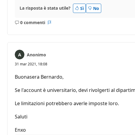
La risposta è stata utile?
Sì
No
0 commenti
Nessun
Report
commento
Anonimo
31 mar 2021, 18:08
Buonasera Bernardo,
Se l'account è universitario, devi rivolgerti al dipart
Le limitazioni potrebbero averle imposte loro.
Saluti
Enxo