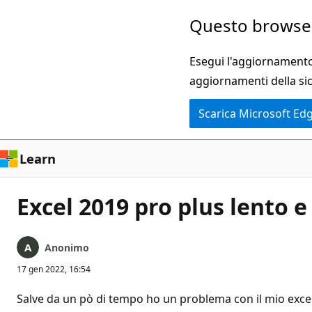
Ignora
Questo browser
e
passa
Esegui l'aggiornamento 
al
aggiornamenti della si
contenuto
Scarica Microsoft Ed
principale
Learn
Excel 2019 pro plus lento 
Anonimo
17 gen 2022, 16:54
Salve da un pò di tempo ho un problema con il mio excel