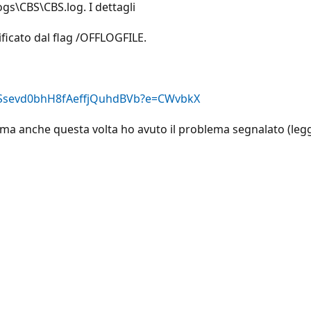
s\CBS\CBS.log. I dettagli
ecificato dal flag /OFFLOGFILE.
_sSsevd0bhH8fAeffjQuhdBVb?e=CWvbkX
 ma anche questa volta ho avuto il problema segnalato (leggi