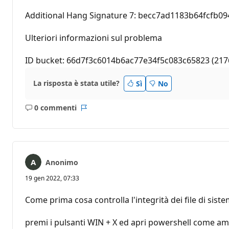
Additional Hang Signature 7: becc7ad1183b64fcfb0
Ulteriori informazioni sul problema
ID bucket: 66d7f3c6014b6ac77e34f5c083c65823 (21
La risposta è stata utile?
Sì
No
0 commenti
Nessun
Report
commento
Anonimo
19 gen 2022, 07:33
Come prima cosa controlla l'integrità dei file di sist
premi i pulsanti WIN + X ed apri powershell come amm