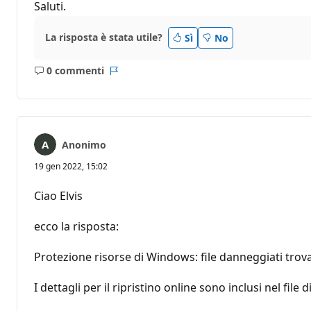
Saluti.
La risposta è stata utile?
Sì
No
0 commenti
Nessun
Report
commento
Anonimo
19 gen 2022, 15:02
Ciao Elvis
ecco la risposta:
Protezione risorse di Windows: file danneggiati trovati
I dettagli per il ripristino online sono inclusi nel file 