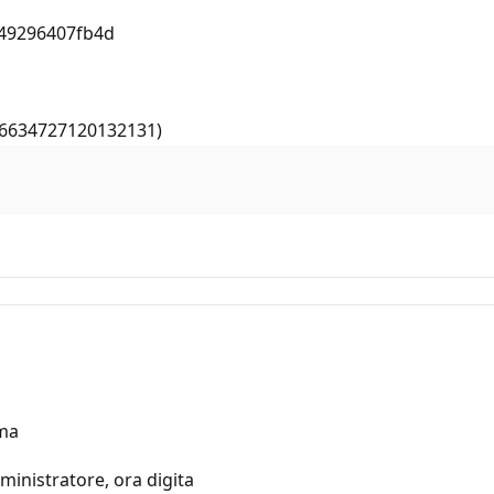
949296407fb4d
76634727120132131)
ema
inistratore, ora digita