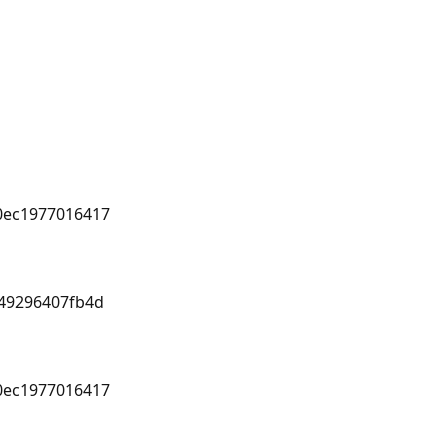
80ec1977016417
949296407fb4d
80ec1977016417