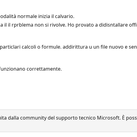
alità normale inizia il calvario.
 il il rprblema non si rivolve. Ho provato a didisntallare of
a particlari calcoli o formule. addirittura u un file nuovo e s
ce funzionano correttamente.
a dalla community del supporto tecnico Microsoft. È possib