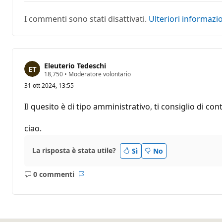
I commenti sono stati disattivati.
Ulteriori informazi
Eleuterio Tedeschi
P
18,750
•
Moderatore volontario
u
31 ott 2024, 13:55
n
t
i
Il quesito è di tipo amministrativo, ti consiglio di cont
d
i
r
ciao.
e
p
u
La risposta è stata utile?
Sì
No
t
a
z
0 commenti
i
Nessun
Report
o
commento
n
e