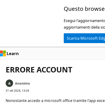
Ignora
Questo browser
e
passa
Esegui l'aggiornamento 
al
aggiornamenti della si
contenuto
Scarica Microsoft Ed
principale
Learn
ERRORE ACCOUNT
Anonimo
31 ott 2024, 13:24
Nonostante accedo a microsoft office tramite l'app exce