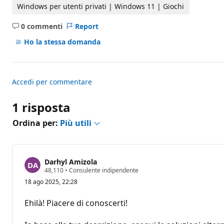
i
Windows per utenti privati | Windows 11 | Giochi
r
e
0 commenti
Report
p
Nessun
u
commento
t
Ho la stessa domanda
a
z
i
o
n
Accedi per commentare
e
1 risposta
Ordina per:
Più utili
Darhyl Amizola
P
48,110
•
Consulente indipendente
u
18 ago 2025, 22:28
n
t
i
Ehilà! Piacere di conoscerti!
d
i
r