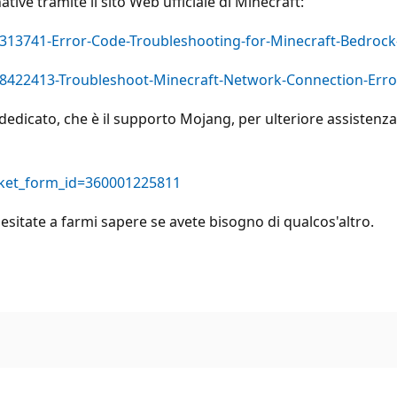
ative tramite il sito Web ufficiale di Minecraft:
16313741-Error-Code-Troubleshooting-for-Minecraft-Bedrock
7628422413-Troubleshoot-Minecraft-Network-Connection-Erro
 dedicato, che è il supporto Mojang, per ulteriore assistenza
icket_form_id=360001225811
esitate a farmi sapere se avete bisogno di qualcos'altro.