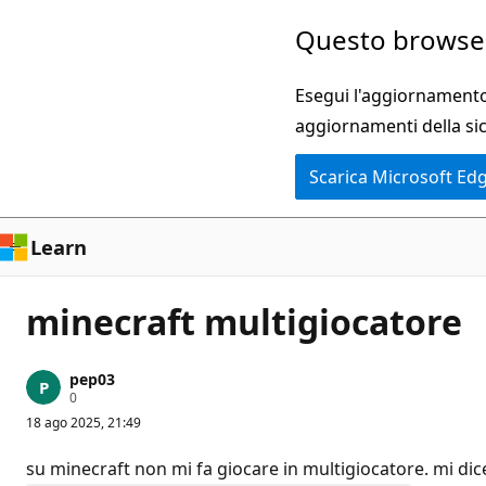
Ignora
Questo browser
e
passa
Esegui l'aggiornamento 
al
aggiornamenti della si
contenuto
Scarica Microsoft Ed
principale
Learn
minecraft multigiocatore
pep03
P
0
u
18 ago 2025, 21:49
n
t
i
su minecraft non mi fa giocare in multigiocatore. mi dic
d