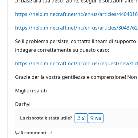
In base alla tua descrizione, esegui le soluzioni altern
e
p
u
https://help.minecraft.net/hc/en-us/articles/44040
t
a
z
https://help.minecraft.net/hc/en-us/articles/3043
i
o
Se il problema persiste, contatta il team di supporto
n
e
indagare correttamente su questo caso:
https://help.minecraft.net/hc/en-us/request/new?t
Grazie per la vostra gentilezza e comprensione! Non 
Migliori saluti
Darhyl
La risposta è stata utile?
Sì
No
0 commenti
Nessun
Report