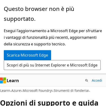
Ignora
Questo browser non è più
e
supportato.
passa
al
Esegui l'aggiornamento a Microsoft Edge per sfruttare
contenuto
i vantaggi di funzionalità più recenti, aggiornamenti
principale
della sicurezza e supporto tecnico.
Scarica Microsoft Edge
Scopri di più su Internet Explorer e Microsoft Edge
Learn
Accedi
Learn
Azure
Microsoft Foundry
Strumenti di fonderia
Opzioni di supporto e guida