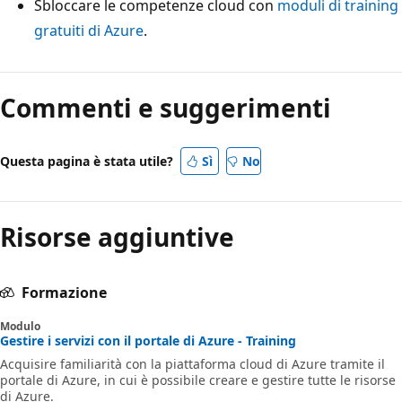
Sbloccare le competenze cloud con
moduli di training
gratuiti di Azure
.
Modalità
di
Commenti e suggerimenti
lettura
disabilitata
Questa pagina è stata utile?
Sì
No
Risorse aggiuntive
Formazione
Modulo
Gestire i servizi con il portale di Azure - Training
Acquisire familiarità con la piattaforma cloud di Azure tramite il
portale di Azure, in cui è possibile creare e gestire tutte le risorse
di Azure.