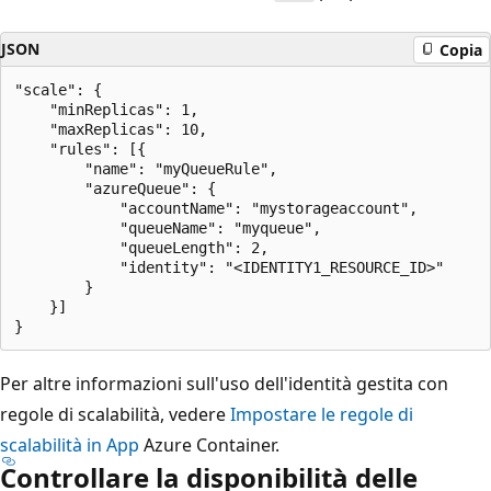
JSON
Copia
"scale": {

    "minReplicas": 1,

    "maxReplicas": 10,

    "rules": [{

        "name": "myQueueRule",

        "azureQueue": {

            "accountName": "mystorageaccount",

            "queueName": "myqueue",

            "queueLength": 2,

            "identity": "<IDENTITY1_RESOURCE_ID>"

        }

    }]

Per altre informazioni sull'uso dell'identità gestita con
regole di scalabilità, vedere
Impostare le regole di
scalabilità in App
Azure Container.
Controllare la disponibilità delle