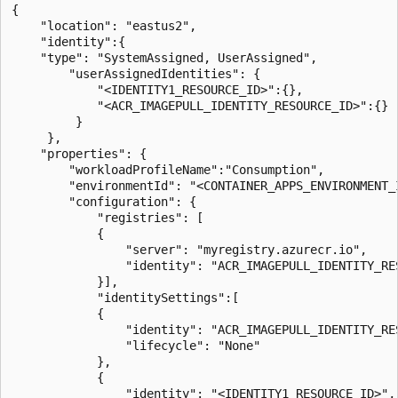
{

    "location": "eastus2",

    "identity":{

    "type": "SystemAssigned, UserAssigned",

        "userAssignedIdentities": {

            "<IDENTITY1_RESOURCE_ID>":{},

            "<ACR_IMAGEPULL_IDENTITY_RESOURCE_ID>":{}

         }

     },

    "properties": {

        "workloadProfileName":"Consumption",

        "environmentId": "<CONTAINER_APPS_ENVIRONMENT_I
        "configuration": {

            "registries": [

            {

                "server": "myregistry.azurecr.io",

                "identity": "ACR_IMAGEPULL_IDENTITY_RES
            }],

            "identitySettings":[

            {

                "identity": "ACR_IMAGEPULL_IDENTITY_RES
                "lifecycle": "None"

            },

            {

                "identity": "<IDENTITY1_RESOURCE_ID>",
