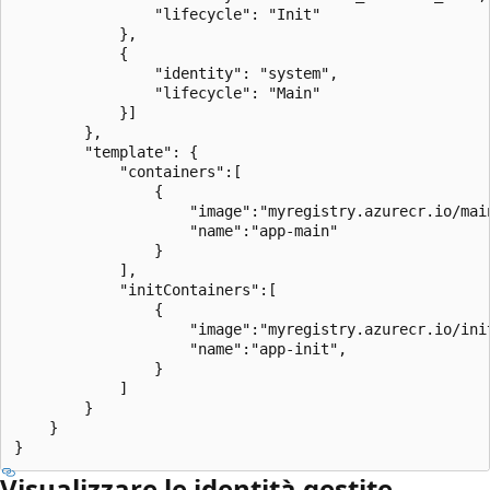
                "lifecycle": "Init"

            },

            {

                "identity": "system",

                "lifecycle": "Main"

            }]

        },

        "template": {

            "containers":[

                {

                    "image":"myregistry.azurecr.io/main
                    "name":"app-main"

                }

            ],

            "initContainers":[

                {

                    "image":"myregistry.azurecr.io/init
                    "name":"app-init",

                }

            ]

        }

    }

Visualizzare le identità gestite