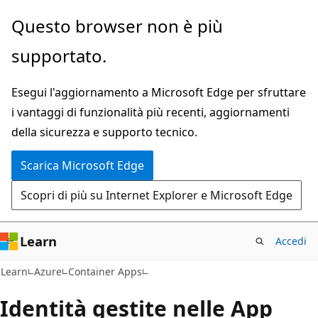
Ignora
Questo browser non è più
e
supportato.
passa
al
Esegui l'aggiornamento a Microsoft Edge per sfruttare
contenuto
i vantaggi di funzionalità più recenti, aggiornamenti
principale
della sicurezza e supporto tecnico.
Scarica Microsoft Edge
Scopri di più su Internet Explorer e Microsoft Edge
Learn
Accedi
Learn
Azure
Container Apps
Identità gestite nelle App