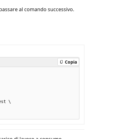
passare al comando successivo.
Copia
st \

 carico di lavoro a consumo