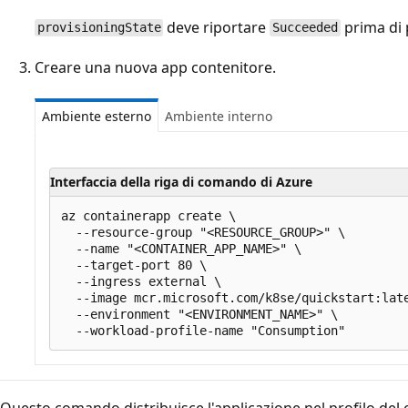
deve riportare
prima di 
provisioningState
Succeeded
Creare una nuova app contenitore.
Ambiente esterno
Ambiente interno
Interfaccia della riga di comando di Azure
az containerapp create \

  --resource-group "<RESOURCE_GROUP>" \

  --name "<CONTAINER_APP_NAME>" \

  --target-port 80 \

  --ingress external \

  --image mcr.microsoft.com/k8se/quickstart:late
  --environment "<ENVIRONMENT_NAME>" \

Questo comando distribuisce l'applicazione nel profilo del