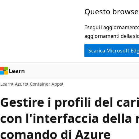
Ignora
Questo browser
e
passa
Esegui l'aggiornamento 
al
aggiornamenti della si
contenuto
Scarica Microsoft Ed
principale
Learn
Learn
Azure
Container Apps
Gestire i profili del car
con l'interfaccia della 
comando di Azure