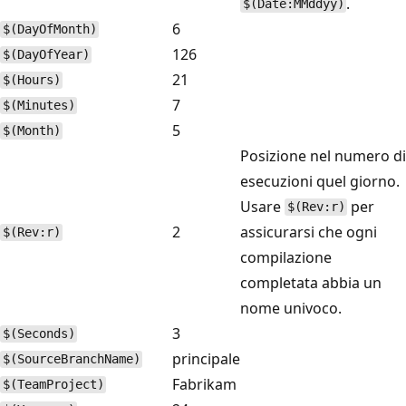
.
$(Date:MMddyy)
6
$(DayOfMonth)
126
$(DayOfYear)
21
$(Hours)
7
$(Minutes)
5
$(Month)
Posizione nel numero di
esecuzioni quel giorno.
Usare
per
$(Rev:r)
2
assicurarsi che ogni
$(Rev:r)
compilazione
completata abbia un
nome univoco.
3
$(Seconds)
principale
$(SourceBranchName)
Fabrikam
$(TeamProject)