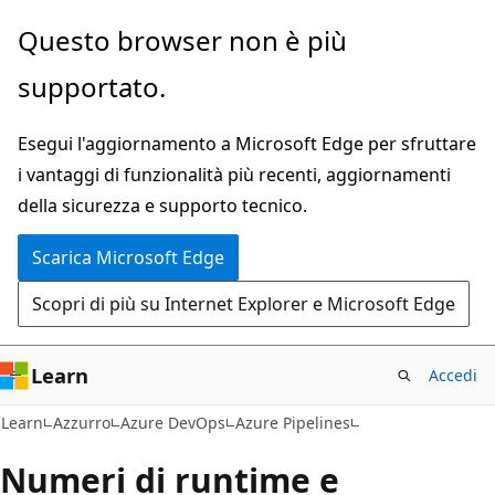
Ignora
Questo browser non è più
e
supportato.
passa
al
Esegui l'aggiornamento a Microsoft Edge per sfruttare
contenuto
i vantaggi di funzionalità più recenti, aggiornamenti
principale
della sicurezza e supporto tecnico.
Scarica Microsoft Edge
Scopri di più su Internet Explorer e Microsoft Edge
Learn
Accedi
Learn
Azzurro
Azure DevOps
Azure Pipelines
Numeri di runtime e