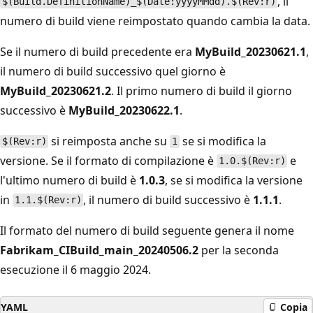
, il
$(Build.DefinitionName)_$(Date:yyyyMMdd).$(Rev:r)
numero di build viene reimpostato quando cambia la data.
Se il numero di build precedente era
MyBuild_20230621.1
,
il numero di build successivo quel giorno è
MyBuild_20230621.2
. Il primo numero di build il giorno
successivo è
MyBuild_20230622.1
.
si reimposta anche su
se si modifica la
$(Rev:r)
1
versione. Se il formato di compilazione è
e
1.0.$(Rev:r)
l'ultimo numero di build è
1.0.3
, se si modifica la versione
in
, il numero di build successivo è
1.1.1
.
1.1.$(Rev:r)
Il formato del numero di build seguente genera il nome
Fabrikam_CIBuild_main_20240506.2
per la seconda
esecuzione il 6 maggio 2024.
YAML
Copia