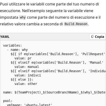
Puoi utilizzare le variabili come parte del tuo numero di
esecuzione. Nell'esempio seguente la variabile viene
impostata
come parte del numero di esecuzione e il
why
relativo valore cambia a seconda di
.
Build.Reason
YAML
Copia
variables:

  - name: why

    ${{ if eq(variables['Build.Reason'], 'PullRequest')
      value: pr

    ${{ elseif eq(variables['Build.Reason'], 'Manual' )
      value: manual

    ${{ elseif eq(variables['Build.Reason'], 'Individua
      value: indivci

    ${{ else }}:

      value: other

name: $(TeamProject)_$(SourceBranchName)_$(why)_$(Date:
pool:

  vmImage: 'ubuntu-latest'
