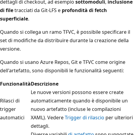
dettagli di checkout, ad esempio
sottomoduli
,
inclusione
di file
tracciati da Git-LFS e
profondità di fetch
superficiale
.
Quando si collega un ramo TFVC, è possibile specificare il
set di modifiche da distribuire durante la creazione della
versione.
Quando si usano Azure Repos, Git e TFVC come origine
dell'artefatto, sono disponibili le funzionalità seguenti:
Funzionalità
Descrizione
Le nuove versioni possono essere create
Rilasci di
automaticamente quando è disponibile un
trigger
nuovo artefatto (incluse le compilazioni
automatici
XAML). Vedere
Trigger di rilascio
per ulteriori
dettagli.
Diverse variabili
di artefatto
sono supportate