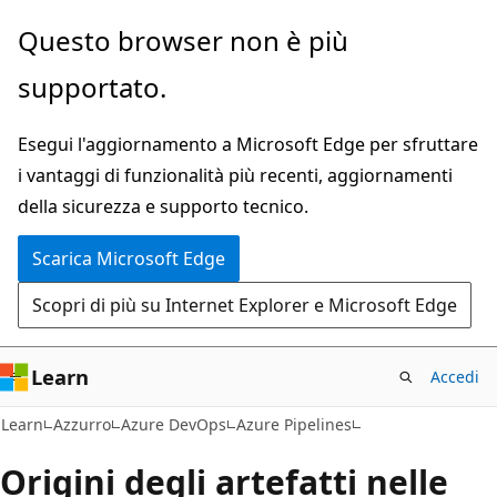
Ignora
Questo browser non è più
e
supportato.
passa
al
Esegui l'aggiornamento a Microsoft Edge per sfruttare
contenuto
i vantaggi di funzionalità più recenti, aggiornamenti
principale
della sicurezza e supporto tecnico.
Scarica Microsoft Edge
Scopri di più su Internet Explorer e Microsoft Edge
Learn
Accedi
Learn
Azzurro
Azure DevOps
Azure Pipelines
Origini degli artefatti nelle