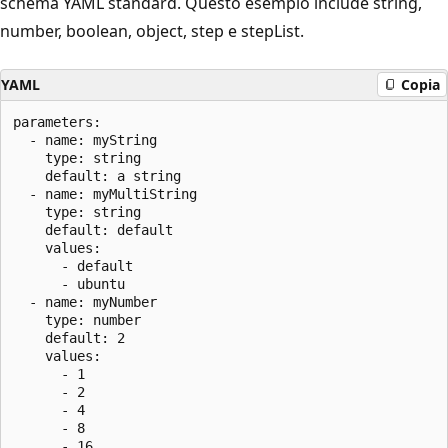
schema YAML standard. Questo esempio include string,
number, boolean, object, step e stepList.
YAML
Copia
parameters:

  - name: myString

    type: string

    default: a string

  - name: myMultiString

    type: string

    default: default

    values:

      - default

      - ubuntu

  - name: myNumber

    type: number

    default: 2

    values:

      - 1

      - 2

      - 4

      - 8

      - 16
