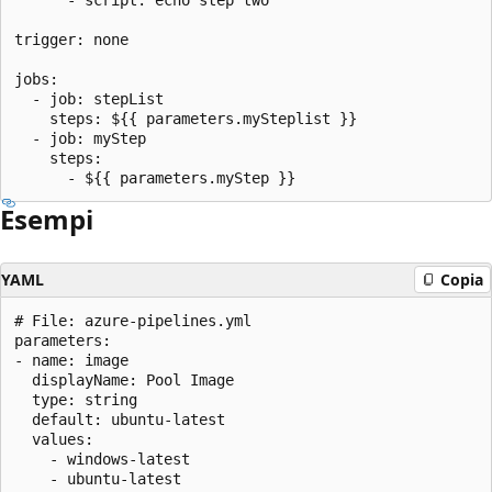
trigger: none

jobs: 

  - job: stepList

    steps: ${{ parameters.mySteplist }}

  - job: myStep

    steps:

Esempi
YAML
Copia
# File: azure-pipelines.yml

parameters:

- name: image

  displayName: Pool Image

  type: string

  default: ubuntu-latest

  values:

    - windows-latest

    - ubuntu-latest
