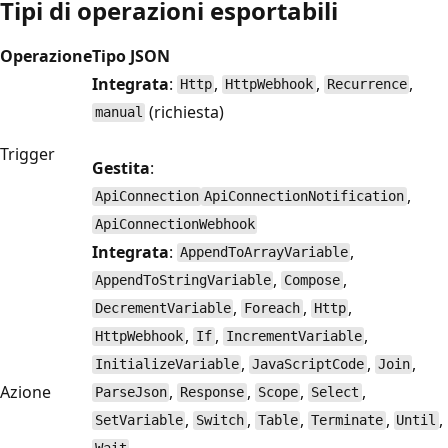
Tipi di operazioni esportabili
Operazione
Tipo JSON
Integrata
:
,
,
,
Http
HttpWebhook
Recurrence
(richiesta)
manual
Trigger
Gestita
:
,
ApiConnection
ApiConnectionNotification
ApiConnectionWebhook
Integrata
:
,
AppendToArrayVariable
,
,
AppendToStringVariable
Compose
,
,
,
DecrementVariable
Foreach
Http
,
,
,
HttpWebhook
If
IncrementVariable
,
,
,
InitializeVariable
JavaScriptCode
Join
Azione
,
,
,
,
ParseJson
Response
Scope
Select
,
,
,
,
,
SetVariable
Switch
Table
Terminate
Until