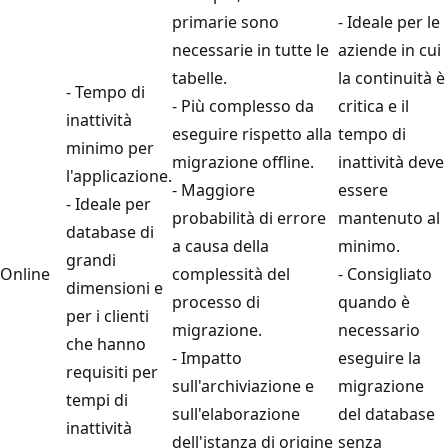
primarie sono
- Ideale per le
necessarie in tutte le
aziende in cui
tabelle.
la continuità è
- Tempo di
- Più complesso da
critica e il
inattività
eseguire rispetto alla
tempo di
minimo per
migrazione offline.
inattività deve
l'applicazione.
- Maggiore
essere
- Ideale per
probabilità di errore
mantenuto al
database di
a causa della
minimo.
grandi
Online
complessità del
- Consigliato
dimensioni e
processo di
quando è
per i clienti
migrazione.
necessario
che hanno
- Impatto
eseguire la
requisiti per
sull'archiviazione e
migrazione
tempi di
sull'elaborazione
del database
inattività
dell'istanza di origine
senza