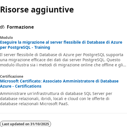
Risorse aggiuntive
Formazione
Modulo
Eseguire la migrazione al server flessibile di Database di Azure
per PostgreSQL - Training
Il server flessibile di Database di Azure per PostgreSQL supporta
una migrazione efficace dei dati dai server PostgreSQL. Questo
modulo illustra sia i metodi di migrazione online che offline e gli
strumenti, consentendo di scegliere l'approccio appropriato per lo
scenario. Informazioni sulle tecniche pratiche per la gestione
Certificazione
efficiente delle migrazioni, ideale per ridurre al minimo i tempi di
Microsoft Certificato: Associato Amministratore di Database
inattività e mantenere la produttività.
Azure - Certifications
Amministrare un'infrastruttura di database SQL Server per
database relazionali, ibridi, locali e cloud con le offerte di
database relazionali Microsoft PaaS.
Last updated on
31/10/2025