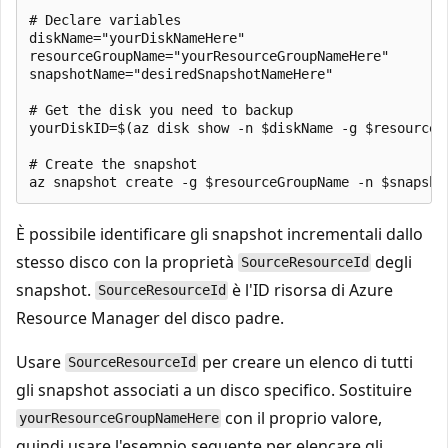
# Declare variables

diskName="yourDiskNameHere"

resourceGroupName="yourResourceGroupNameHere"

snapshotName="desiredSnapshotNameHere"

# Get the disk you need to backup

yourDiskID=$(az disk show -n $diskName -g $resourceG
# Create the snapshot

È possibile identificare gli snapshot incrementali dallo
stesso disco con la proprietà
degli
SourceResourceId
snapshot.
è l'ID risorsa di Azure
SourceResourceId
Resource Manager del disco padre.
Usare
per creare un elenco di tutti
SourceResourceId
gli snapshot associati a un disco specifico. Sostituire
con il proprio valore,
yourResourceGroupNameHere
quindi usare l'esempio seguente per elencare gli