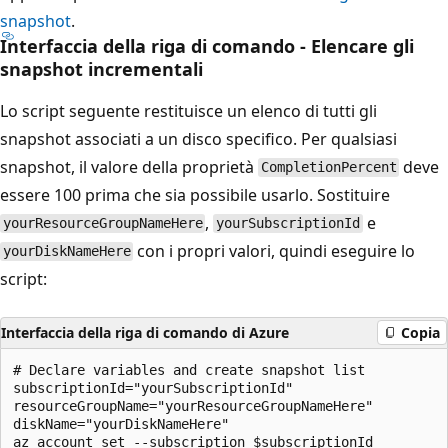
snapshot
.
Interfaccia della riga di comando - Elencare gli
snapshot incrementali
Lo script seguente restituisce un elenco di tutti gli
snapshot associati a un disco specifico. Per qualsiasi
snapshot, il valore della proprietà
deve
CompletionPercent
essere 100 prima che sia possibile usarlo. Sostituire
,
e
yourResourceGroupNameHere
yourSubscriptionId
con i propri valori, quindi eseguire lo
yourDiskNameHere
script:
Interfaccia della riga di comando di Azure
Copia
# Declare variables and create snapshot list

subscriptionId="yourSubscriptionId"

resourceGroupName="yourResourceGroupNameHere"

diskName="yourDiskNameHere"

az account set --subscription $subscriptionId
