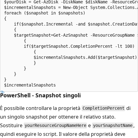
$yourDisk = Get-AzDisk -DiskName $diskName -ResourceGro
$incrementalSnapshots = New-Object System.Collections.A
foreach ($snapshot in $snapshots)

{

    if($snapshot.Incremental -and $snapshot.CreationDa
    {

    $targetSnapshot=Get-AzSnapshot -ResourceGroupName 
        {

        if($targetSnapshot.CompletionPercent -lt 100)

            {

            $incrementalSnapshots.Add($targetSnapshot)

            }

        }

    }

}

PowerShell - Snapshot singoli
È possibile controllare la proprietà
di
CompletionPercent
un singolo snapshot per ottenere il relativo stato.
Sostituire
e
,
yourResourceGroupNameHere
yourSnapshotName
quindi eseguire lo script. Il valore della proprietà deve