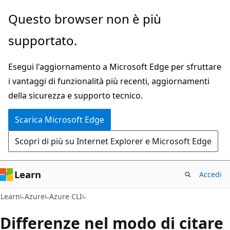
Ignora
Questo browser non è più
e
supportato.
passa
al
Esegui l'aggiornamento a Microsoft Edge per sfruttare
contenuto
i vantaggi di funzionalità più recenti, aggiornamenti
principale
della sicurezza e supporto tecnico.
Scarica Microsoft Edge
Scopri di più su Internet Explorer e Microsoft Edge
Learn
Accedi
Learn
Azure
Azure CLI
Differenze nel modo di citare