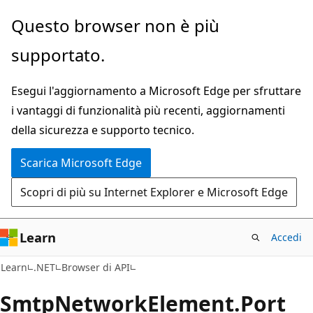
Ignora
Passare
Questo browser non è più
e
allo
supportato.
passa
spostamento
al
nella
Esegui l'aggiornamento a Microsoft Edge per sfruttare
contenuto
pagina
i vantaggi di funzionalità più recenti, aggiornamenti
principale
della sicurezza e supporto tecnico.
Scarica Microsoft Edge
Scopri di più su Internet Explorer e Microsoft Edge
Learn
Accedi
C#
Learn
.NET
Browser di API
Smtp
Network
Element.
Port