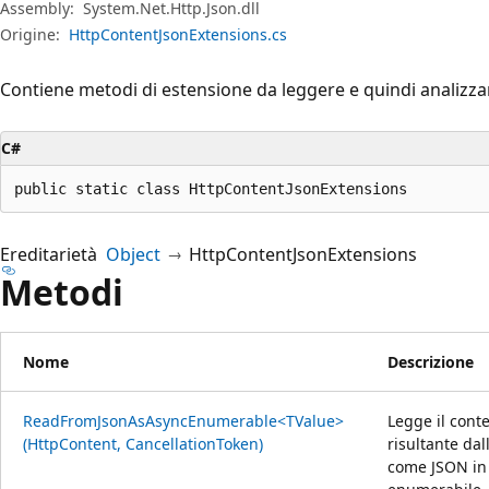
Assembly:
System.Net.Http.Json.dll
Origine:
HttpContentJsonExtensions.cs
Contiene metodi di estensione da leggere e quindi analizz
C#
public static class HttpContentJsonExtensions
Ereditarietà
Object
HttpContentJsonExtensions
Metodi
Nome
Descrizione
ReadFromJsonAsAsyncEnumerable<TValue>
Legge il conte
(HttpContent, CancellationToken)
risultante da
come JSON in