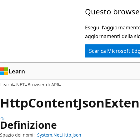
Ignora
Passare
Questo browser
e
allo
passa
spostamento
Esegui l'aggiornamento 
al
nella
aggiornamenti della si
contenuto
pagina
Scarica Microsoft Ed
principale
Learn
Learn
.NET
Browser di API
Http
Content
Json
Exten
Definizione
Spazio dei nomi:
System.Net.Http.Json