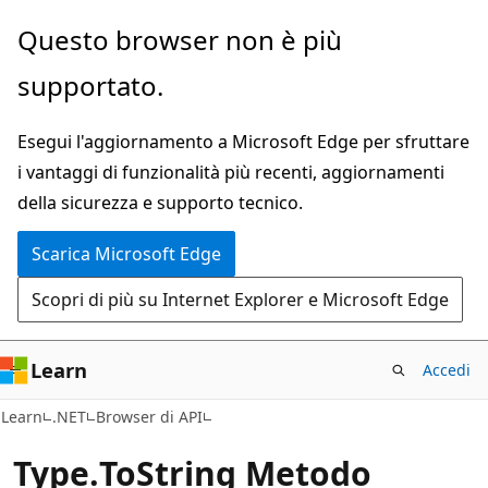
Ignora
Passare
Questo browser non è più
e
allo
supportato.
passa
spostamento
al
nella
Esegui l'aggiornamento a Microsoft Edge per sfruttare
contenuto
pagina
i vantaggi di funzionalità più recenti, aggiornamenti
principale
della sicurezza e supporto tecnico.
Scarica Microsoft Edge
Scopri di più su Internet Explorer e Microsoft Edge
Learn
Accedi
C#
Learn
.NET
Browser di API
_Type.
To
String Metodo