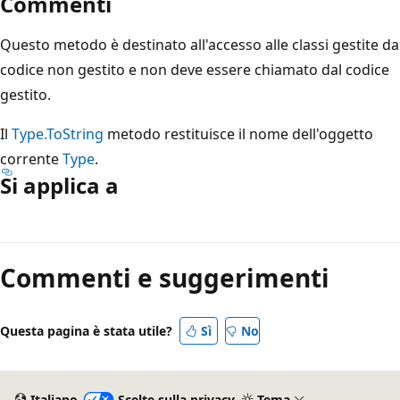
Commenti
Questo metodo è destinato all'accesso alle classi gestite da
codice non gestito e non deve essere chiamato dal codice
gestito.
Il
Type.ToString
metodo restituisce il nome dell'oggetto
corrente
Type
.
Si applica a
Modalità
di
Commenti e suggerimenti
lettura
disabilitata
Questa pagina è stata utile?
Sì
No
Italiano
Scelte sulla privacy
Tema