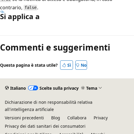
contrario,
.
false
Si applica a
Modalità
di
Commenti e suggerimenti
lettura
disabilitata
Questa pagina è stata utile?
Sì
No
Italiano
Scelte sulla privacy
Tema
Dichiarazione di non responsabilità relativa
all'intelligenza artificiale
Versioni precedenti
Blog
Collabora
Privacy
Privacy dei dati sanitari dei consumatori