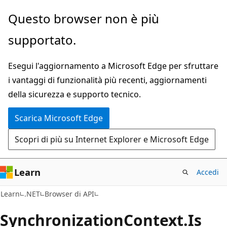
Ignora
Passare
Questo browser non è più
e
allo
supportato.
passa
spostamento
al
nella
Esegui l'aggiornamento a Microsoft Edge per sfruttare
contenuto
pagina
i vantaggi di funzionalità più recenti, aggiornamenti
principale
della sicurezza e supporto tecnico.
Scarica Microsoft Edge
Scopri di più su Internet Explorer e Microsoft Edge
Learn
Accedi
C#
Learn
.NET
Browser di API
Synchronization
Context.
Is