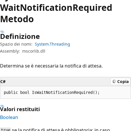
Wait
Notification
Required
Metodo
Definizione
Spazio dei nomi:
System.Threading
Assembly:
mscorlib.dll
Determina se è necessaria la notifica di attesa.
C#
Copia
public bool IsWaitNotificationRequired();
Valori restituiti
Boolean
se la notifica di attesa è obbligatoria; in caso
true