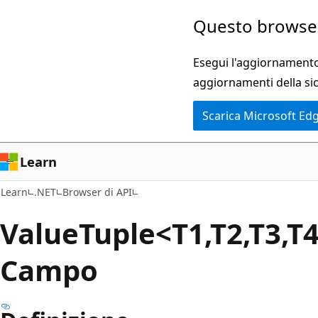
Ignora
Passare
Questo browser
e
allo
passa
spostamento
Esegui l'aggiornamento 
al
nella
aggiornamenti della si
contenuto
pagina
Scarica Microsoft Ed
principale
Learn
Learn
.NET
Browser di API
Value
Tuple<T1,T2,T3,T
Campo