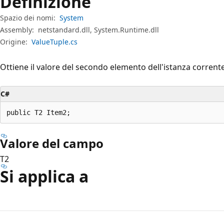
Definizione
Spazio dei nomi:
System
Assembly:
netstandard.dll, System.Runtime.dll
Origine:
ValueTuple.cs
Ottiene il valore del secondo elemento dell'istanza corrent
C#
public T2 Item2;
Valore del campo
T2
Si applica a
Modalità
di