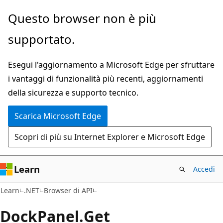
Ignora
Passare
Questo browser non è più
e
allo
supportato.
passa
spostamento
al
nella
Esegui l'aggiornamento a Microsoft Edge per sfruttare
contenuto
pagina
i vantaggi di funzionalità più recenti, aggiornamenti
principale
della sicurezza e supporto tecnico.
Scarica Microsoft Edge
Scopri di più su Internet Explorer e Microsoft Edge
Learn
Accedi
C#
Learn
.NET
Browser di API
Dock
Panel.
Get