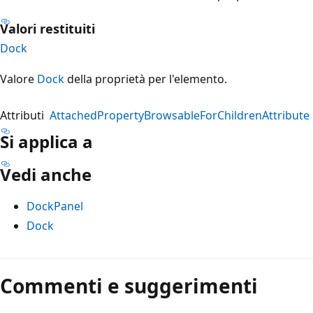
Valori restituiti
Dock
Valore
Dock
della proprietà per l'elemento.
Attributi
AttachedPropertyBrowsableForChildrenAttribute
Si applica a
Vedi anche
DockPanel
Dock
Modalità
di
Commenti e suggerimenti
lettura