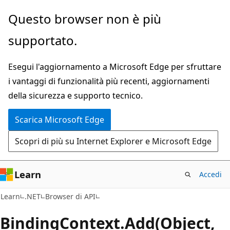
Ignora
Passare
Questo browser non è più
e
allo
supportato.
passa
spostamento
al
nella
Esegui l'aggiornamento a Microsoft Edge per sfruttare
contenuto
pagina
i vantaggi di funzionalità più recenti, aggiornamenti
principale
della sicurezza e supporto tecnico.
Scarica Microsoft Edge
Scopri di più su Internet Explorer e Microsoft Edge
Learn
Accedi
C#
Learn
.NET
Browser di API
Binding
Context.
Add(Object,