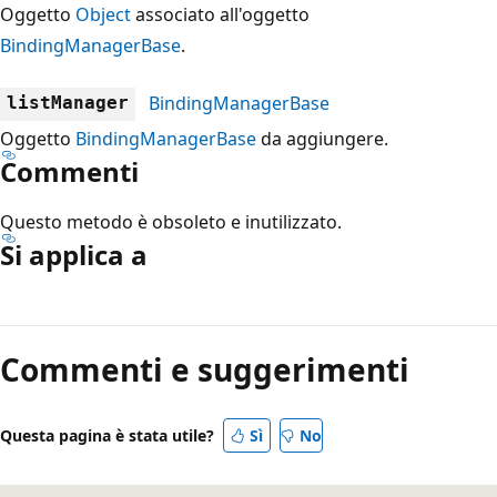
Oggetto
Object
associato all'oggetto
BindingManagerBase
.
BindingManagerBase
listManager
Oggetto
BindingManagerBase
da aggiungere.
Commenti
Questo metodo è obsoleto e inutilizzato.
Si applica a
Modalità
di
Commenti e suggerimenti
lettura
disabilitata
Questa pagina è stata utile?
Sì
No