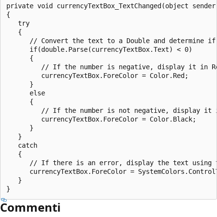
private void currencyTextBox_TextChanged(object sender,
{

   try

   {

      // Convert the text to a Double and determine if 
      if(double.Parse(currencyTextBox.Text) < 0)

      {

         // If the number is negative, display it in Re
         currencyTextBox.ForeColor = Color.Red;

      }

      else

      {

         // If the number is not negative, display it i
         currencyTextBox.ForeColor = Color.Black;

      }

   }

   catch

   {

      // If there is an error, display the text using t
      currencyTextBox.ForeColor = SystemColors.ControlT
   }

Commenti