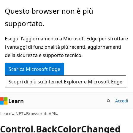
Ignora
Passare
Questo browser non è più
e
allo
supportato.
passa
spostamento
al
nella
Esegui l'aggiornamento a Microsoft Edge per sfruttare
contenuto
pagina
i vantaggi di funzionalità più recenti, aggiornamenti
principale
della sicurezza e supporto tecnico.
Scarica Microsoft Edge
Scopri di più su Internet Explorer e Microsoft Edge
Learn
Accedi
C#
Learn
.NET
Browser di API
Control.
Back
Color
Changed