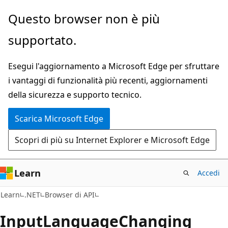
Ignora
Passare
Questo browser non è più
e
allo
supportato.
passa
spostamento
al
nella
Esegui l'aggiornamento a Microsoft Edge per sfruttare
contenuto
pagina
i vantaggi di funzionalità più recenti, aggiornamenti
principale
della sicurezza e supporto tecnico.
Scarica Microsoft Edge
Scopri di più su Internet Explorer e Microsoft Edge
Learn
Accedi
C#
Learn
.NET
Browser di API
Input
Language
Changing