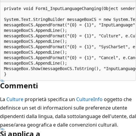
private void Form1_InputLanguageChanging(Object sender
System.Text.StringBuilder messageBoxCS = new System.Tex
messageBoxCS.AppendFormat("{0} = {1}", "InputLanguage",
messageBoxCS.AppendLine();

messageBoxCS.AppendFormat("{0} = {1}", "Culture", e.Cul
messageBoxCS.AppendLine();

messageBoxCS.AppendFormat("{0} = {1}", "SysCharSet", e.
messageBoxCS.AppendLine();

messageBoxCS.AppendFormat("{0} = {1}", "Cancel", e.Canc
messageBoxCS.AppendLine();

MessageBox.Show(messageBoxCS.ToString(), "InputLanguage
Commenti
La
Culture
proprietà specifica un
CultureInfo
oggetto che
definisce un set di informazioni sulle preferenze utente
dipendenti dalla lingua, dalla sottolanguage dell'utente, dal
paese/area geografica e dalle convenzioni culturali.
Si applica a