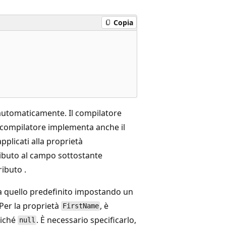
Copia
utomaticamente. Il compilatore
l compilatore implementa anche il
applicati alla proprietà
ributo al campo sottostante
ributo .
 da quello predefinito impostando un
 Per la proprietà
, è
FirstName
ziché
. È necessario specificarlo,
null