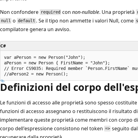
Non confondere
con
non-nullable
. Una proprietà
required
o
. Se il tipo non ammette i valori Null, come
null
default
compilatore genera un avviso.
C#
var aPerson = new Person("John");

aPerson = new Person { FirstName = "John"};

// Error CS9035: Required member `Person.FirstName` mus
Definizioni del corpo dell'e
Le funzioni di accesso alle proprietà sono spesso costituite 
funzioni di accesso assegnano o restituiscono il risultato d
implementare queste proprietà come membri con corpo di e
corpo dell'espressione consistono nel token
seguito dal
=>
recuperare dalla proprietà.