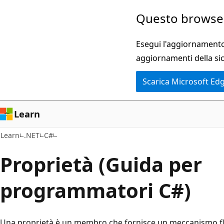
Ignora
Questo browser
e
passa
Esegui l'aggiornamento 
al
aggiornamenti della si
contenuto
Scarica Microsoft Ed
principale
Learn
Learn
.NET
C#
Proprietà (Guida per
programmatori C#)
Una proprietà
è un membro che fornisce un meccanismo fles