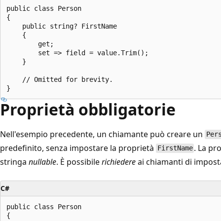
public class Person

{

    public string? FirstName 

    { 

        get;

        set => field = value.Trim(); 

    }

    // Omitted for brevity.

Proprietà obbligatorie
Nell'esempio precedente, un chiamante può creare un
Per
predefinito, senza impostare la proprietà
. La pr
FirstName
stringa
nullable
. È possibile
richiedere
ai chiamanti di impost
C#
public class Person

{
