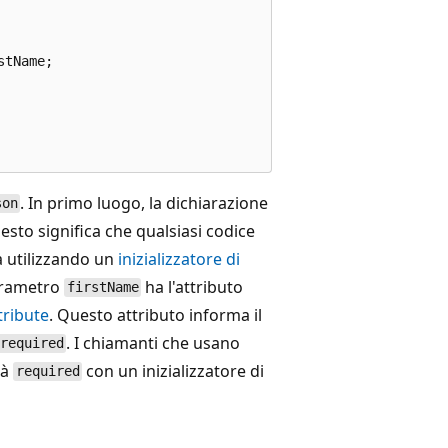
tName;

. In primo luogo, la dichiarazione
son
esto significa che qualsiasi codice
 utilizzando un
inizializzatore di
parametro
ha l'attributo
firstName
ribute
. Questo attributo informa il
. I chiamanti che usano
required
tà
con un inizializzatore di
required