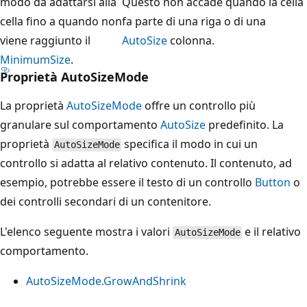
modo da adattarsi alla
Questo non accade quando la cella
cella fino a quando non
fa parte di una riga o di una
viene raggiunto il
AutoSize
colonna.
MinimumSize
.
Proprietà AutoSizeMode
La proprietà
AutoSizeMode
offre un controllo più
granulare sul comportamento
AutoSize
predefinito. La
proprietà
specifica il modo in cui un
AutoSizeMode
controllo si adatta al relativo contenuto. Il contenuto, ad
esempio, potrebbe essere il testo di un controllo
Button
o
dei controlli secondari di un contenitore.
L'elenco seguente mostra i valori
e il relativo
AutoSizeMode
comportamento.
AutoSizeMode.GrowAndShrink