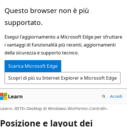
Ignora
Questo browser non è più
e
supportato.
passa
al
Esegui l'aggiornamento a Microsoft Edge per sfruttare
contenuto
i vantaggi di funzionalità più recenti, aggiornamenti
principale
della sicurezza e supporto tecnico.
Scarica Microsoft Edge
Scopri di più su Internet Explorer e Microsoft Edge
Learn
Accedi
Learn
.RETE
Desktop di Windows
WinForms
Controlli
Posizione e layout dei