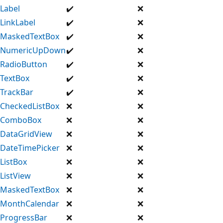
Label
✔️
❌
LinkLabel
✔️
❌
MaskedTextBox
✔️
❌
NumericUpDown
✔️
❌
RadioButton
✔️
❌
TextBox
✔️
❌
TrackBar
✔️
❌
CheckedListBox
❌
❌
ComboBox
❌
❌
DataGridView
❌
❌
DateTimePicker
❌
❌
ListBox
❌
❌
ListView
❌
❌
MaskedTextBox
❌
❌
MonthCalendar
❌
❌
ProgressBar
❌
❌