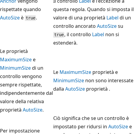
Anchor
vengono
Il controllo
Label
è l'eccezione a
rispettate quando
questa regola. Quando si imposta il
AutoSize
è
.
valore di una proprietà
Label
di un
true
controllo ancorato
AutoSize
su
, il controllo
Label
non si
true
estenderà.
Le proprietà
MaximumSize
e
MinimumSize
di un
Le
MaximumSize
proprietà e
controllo vengono
MinimumSize
non sono interessate
sempre rispettate,
dalla
AutoSize
proprietà .
indipendentemente dal
valore della relativa
proprietà
AutoSize
.
Ciò significa che se un controllo è
impostato per ridursi in
AutoSize
e
Per impostazione