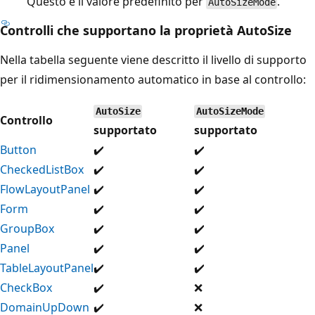
Questo è il valore predefinito per
.
AutoSizeMode
Controlli che supportano la proprietà AutoSize
Nella tabella seguente viene descritto il livello di supporto
per il ridimensionamento automatico in base al controllo:
AutoSize
AutoSizeMode
Controllo
supportato
supportato
Button
✔️
✔️
CheckedListBox
✔️
✔️
FlowLayoutPanel
✔️
✔️
Form
✔️
✔️
GroupBox
✔️
✔️
Panel
✔️
✔️
TableLayoutPanel
✔️
✔️
CheckBox
✔️
❌
DomainUpDown
✔️
❌