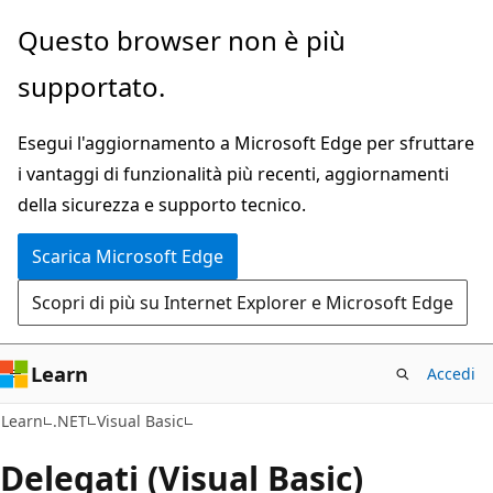
Ignora
Questo browser non è più
e
supportato.
passa
al
Esegui l'aggiornamento a Microsoft Edge per sfruttare
contenuto
i vantaggi di funzionalità più recenti, aggiornamenti
principale
della sicurezza e supporto tecnico.
Scarica Microsoft Edge
Scopri di più su Internet Explorer e Microsoft Edge
Learn
Accedi
Learn
.NET
Visual Basic
Delegati (Visual Basic)