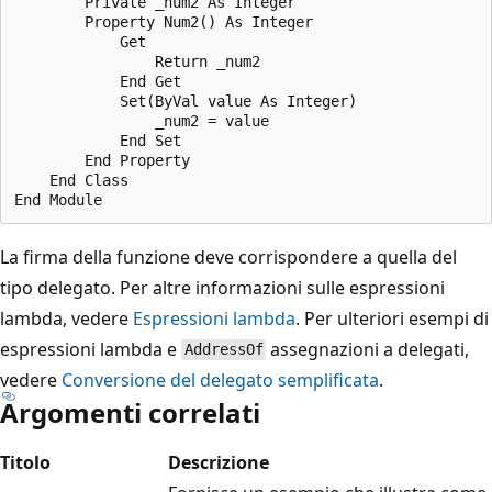
        Private _num2 As Integer

        Property Num2() As Integer

            Get

                Return _num2

            End Get

            Set(ByVal value As Integer)

                _num2 = value

            End Set

        End Property

    End Class

La firma della funzione deve corrispondere a quella del
tipo delegato. Per altre informazioni sulle espressioni
lambda, vedere
Espressioni lambda
. Per ulteriori esempi di
espressioni lambda e
assegnazioni a delegati,
AddressOf
vedere
Conversione del delegato semplificata
.
Argomenti correlati
Titolo
Descrizione