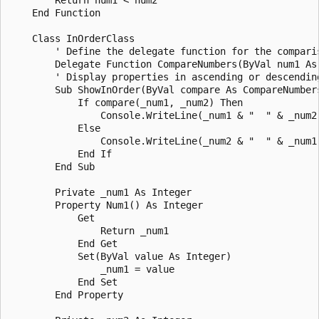
    End Function

    Class InOrderClass

        ' Define the delegate function for the comparis
        Delegate Function CompareNumbers(ByVal num1 As
        ' Display properties in ascending or descending
        Sub ShowInOrder(ByVal compare As CompareNumbers
            If compare(_num1, _num2) Then

                Console.WriteLine(_num1 & "  " & _num2)
            Else

                Console.WriteLine(_num2 & "  " & _num1)
            End If

        End Sub

        Private _num1 As Integer

        Property Num1() As Integer

            Get

                Return _num1

            End Get

            Set(ByVal value As Integer)

                _num1 = value

            End Set

        End Property
