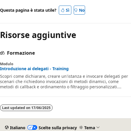
Questa pagina è stata utile?
Sì
No
Risorse aggiuntive
Formazione
Modulo
Introduzione ai delegati - Training
Scopri come dichiarare, creare un'istanza e invocare delegati per
scenari che richiedono invocazioni di metodi dinamici, come
metodi di callback e ordinamento o filtraggio personalizzati.
Informazioni su come usare i delegati per creare codice flessibile
ed estendibile in grado di adattarsi ai requisiti mutevoli.
Last updated on
17/06/2025
Italiano
Scelte sulla privacy
Tema