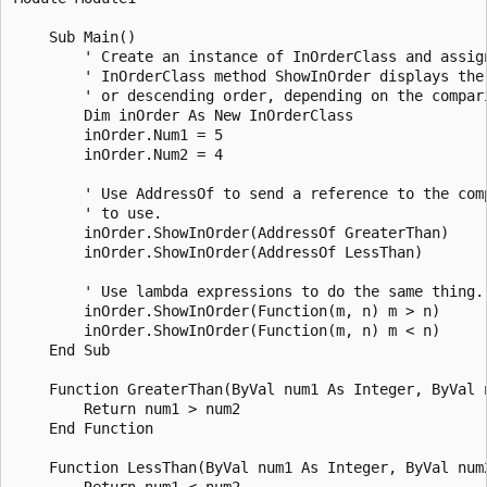
    Sub Main()

        ' Create an instance of InOrderClass and assign
        ' InOrderClass method ShowInOrder displays the 
        ' or descending order, depending on the compari
        Dim inOrder As New InOrderClass

        inOrder.Num1 = 5

        inOrder.Num2 = 4

        ' Use AddressOf to send a reference to the comp
        ' to use.

        inOrder.ShowInOrder(AddressOf GreaterThan)

        inOrder.ShowInOrder(AddressOf LessThan)

        ' Use lambda expressions to do the same thing.

        inOrder.ShowInOrder(Function(m, n) m > n)

        inOrder.ShowInOrder(Function(m, n) m < n)

    End Sub

    Function GreaterThan(ByVal num1 As Integer, ByVal n
        Return num1 > num2

    End Function

    Function LessThan(ByVal num1 As Integer, ByVal num2
        Return num1 < num2
