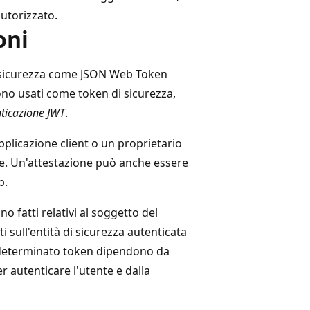
autorizzato.
oni
i sicurezza come JSON Web Token
ono usati come token di sicurezza,
ticazione JWT
.
pplicazione client o un proprietario
orse. Un'attestazione può anche essere
b.
 fatti relativi al soggetto del
 sull'entità di sicurezza autenticata
un determinato token dipendono da
er autenticare l'utente e dalla