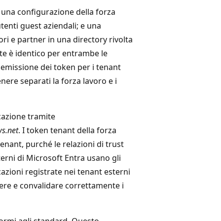
 una configurazione della forza
tenti guest aziendali; e una
i e partner in una directory rivolta
ante è identico per entrambe le
i emissione dei token per i tenant
nere separati la forza lavoro e i
cazione tramite
s.net
. I token tenant della forza
enant, purché le relazioni di trust
erni di Microsoft Entra usano gli
cazioni registrate nei tenant esterni
ere e convalidare correttamente i
formi agli standard. Questo