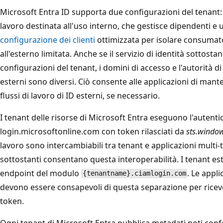
Microsoft Entra ID supporta due configurazioni del tenant:
lavoro destinata all'uso interno, che gestisce dipendenti e u
configurazione dei clienti
ottimizzata per isolare consumator
all'esterno limitata. Anche se il servizio di identità sottost
configurazioni del tenant, i domini di accesso e l'autorità d
esterni sono diversi. Ciò consente alle applicazioni di mante
flussi di lavoro di ID esterni, se necessario.
I tenant delle risorse di Microsoft Entra eseguono l'autenti
login.microsoftonline.com con token rilasciati da
sts.window
lavoro sono intercambiabili tra tenant e applicazioni multi-t
sottostanti consentano questa interoperabilità. I tenant est
endpoint del modulo
. Le appli
{tenantname}.ciamlogin.com
devono essere consapevoli di questa separazione per ricev
token.
Ogni tenant di Microsoft Entra pubblica metadati noti con