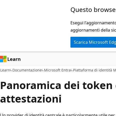
Ignora
Questo browser
e
passa
Esegui l'aggiornamento 
al
aggiornamenti della si
contenuto
Scarica Microsoft Ed
principale
Learn
Learn
Documentazione
Microsoft Entra
Piattaforma di identità M
Panoramica dei token 
attestazioni
Un provider di identità centrale è particolarmente utile per