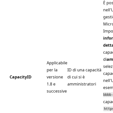
È pos
nell'
gesti
Micro
Impo
info
dett
capa
di
am
Applicabile
selez
per la
ID di una capacità
capac
CapacityID
versione
di cui si è
nell
1.8 e
amministratori
esem
successive
bbbb
capac
http