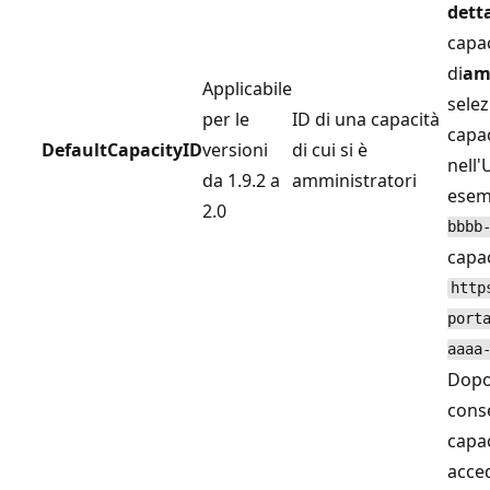
dett
capa
di
am
Applicabile
selez
per le
ID di una capacità
capac
DefaultCapacityID
versioni
di cui si è
nell
da 1.9.2 a
amministratori
esem
2.0
bbbb
capac
http
port
aaaa
Dopo 
conse
capac
acce