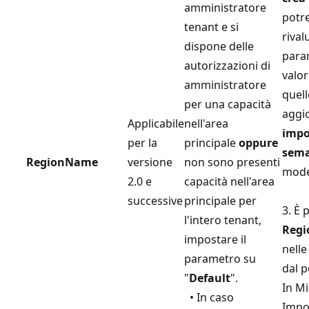
amministratore
potre
tenant e si
rival
dispone delle
para
autorizzazioni di
valor
amministratore
quel
per una capacità
aggio
Applicabile
nell'area
impo
per la
principale
oppure
sema
RegionName
versione
non sono presenti
mode
2.0 e
capacità nell'area
successive
principale per
3. È 
l'intero tenant,
Reg
impostare il
nelle
parametro su
dal p
"
Default
".
In Mi
• In caso
Impo