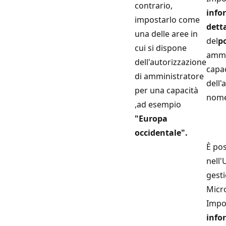
contrario,
info
impostarlo come
dett
una delle aree in
del
p
cui si dispone
ammi
dell'autorizzazione
capac
di amministratore
dell'
per una capacità
nome 
,ad esempio
"Europa
occidentale".
È pos
nell'
gesti
Micro
Impo
info