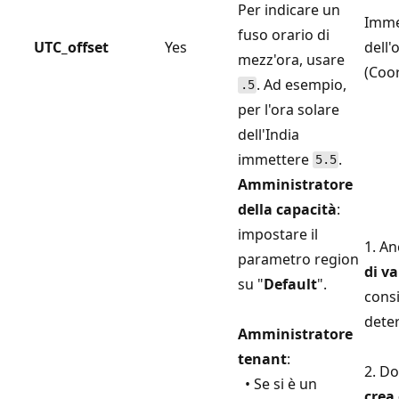
Per indicare un
Immet
fuso orario di
UTC_offset
Yes
dell'
mezz'ora, usare
(Coor
. Ad esempio,
.5
per l'ora solare
dell'India
immettere
.
5.5
Amministratore
della capacità
:
impostare il
1. An
parametro region
di v
su "
Default
".
cons
deter
Amministratore
tenant
:
2. Do
• Se si è un
crea