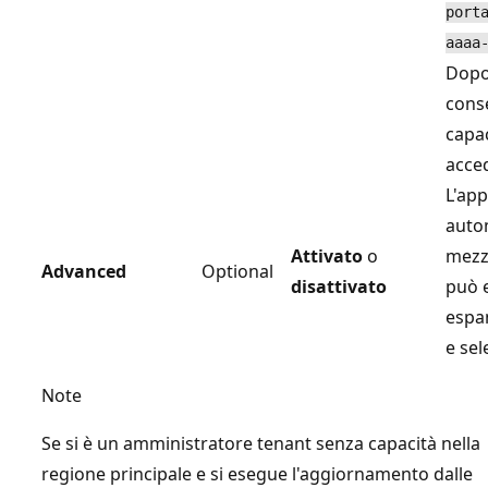
port
aaaa
Dopo 
conse
capac
acce
L'ap
auto
Attivato
o
mezz
Advanced
Optional
disattivato
può e
espa
e se
Note
Se si è un amministratore tenant senza capacità nella
regione principale e si esegue l'aggiornamento dalle