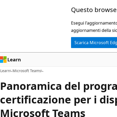
Ignora
Questo browser
e
passa
Esegui l'aggiornamento 
al
aggiornamenti della si
contenuto
Scarica Microsoft Ed
principale
Learn
Learn
Microsoft Teams
Panoramica del progr
certificazione per i dis
Microsoft Teams