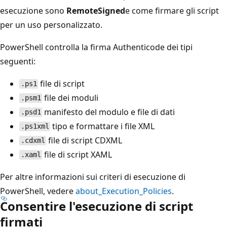
esecuzione sono
RemoteSigned
e come firmare gli script
per un uso personalizzato.
PowerShell controlla la firma Authenticode dei tipi
seguenti:
file di script
.ps1
file dei moduli
.psm1
manifesto del modulo e file di dati
.psd1
tipo e formattare i file XML
.ps1xml
file di script CDXML
.cdxml
file di script XAML
.xaml
Per altre informazioni sui criteri di esecuzione di
PowerShell, vedere
about_Execution_Policies
.
Consentire l'esecuzione di script
firmati